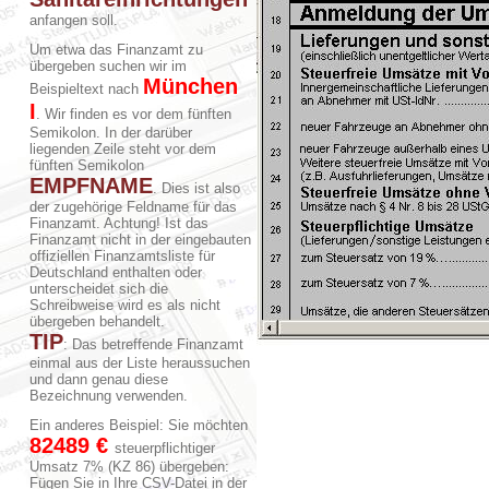
anfangen soll.
Um etwa das Finanzamt zu
übergeben suchen wir im
München
Beispieltext nach
I
. Wir finden es vor dem fünften
Semikolon. In der darüber
liegenden Zeile steht vor dem
fünften Semikolon
EMPFNAME
. Dies ist also
der zugehörige Feldname für das
Finanzamt. Achtung! Ist das
Finanzamt nicht in der eingebauten
offiziellen Finanzamtsliste für
Deutschland enthalten oder
unterscheidet sich die
Schreibweise wird es als nicht
übergeben behandelt.
TIP
: Das betreffende Finanzamt
einmal aus der Liste heraussuchen
und dann genau diese
Bezeichnung verwenden.
Ein anderes Beispiel: Sie möchten
82489 €
steuerpflichtiger
Umsatz 7% (KZ 86) übergeben:
Fügen Sie in Ihre CSV-Datei in der