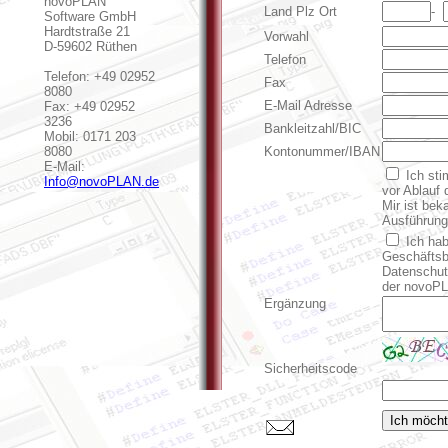
novoPLAN
Land Plz Ort
-
Software GmbH
Hardtstraße 21
Vorwahl
D-59602 Rüthen
Telefon
Telefon: +49 02952
Fax
8080
E-Mail Adresse
Fax: +49 02952
3236
Bankleitzahl/BIC
Mobil: 0171 203
8080
Kontonummer/IBAN
E-Mail:
Ich sti
Info@novoPLAN.de
vor Ablauf 
Mir ist bek
Ausführung 
Ich hab
Geschäftsb
Datenschutz
der novoPL
Ergänzung
Sicherheitscode