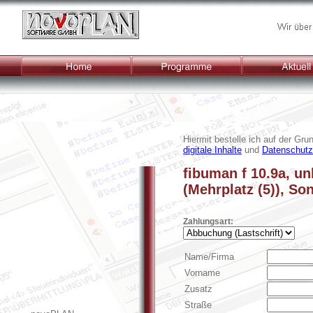
Start
Programme
Kontakt
Hiermit bestelle ich auf der Gru
digitale Inhalte
und
Datenschutz
fibuman f 10.9a, u
(Mehrplatz (5)), So
Zahlungsart:
Name/Firma
Vorname
Zusatz
Straße