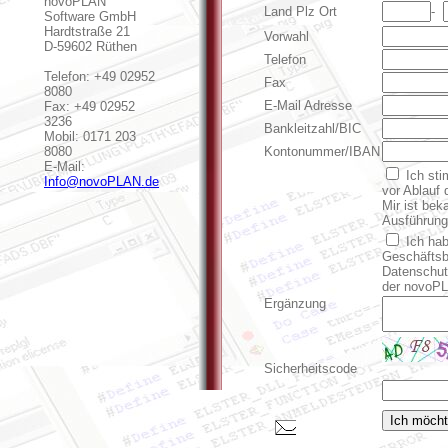
novoPLAN
Land Plz Ort
-
Software GmbH
Hardtstraße 21
Vorwahl
D-59602 Rüthen
Telefon
Telefon: +49 02952
Fax
8080
E-Mail Adresse
Fax: +49 02952
3236
Bankleitzahl/BIC
Mobil: 0171 203
8080
Kontonummer/IBAN
E-Mail:
Ich sti
Info@novoPLAN.de
vor Ablauf 
Mir ist bek
Ausführung 
Ich hab
Geschäftsb
Datenschutz
der novoPL
Ergänzung
Sicherheitscode